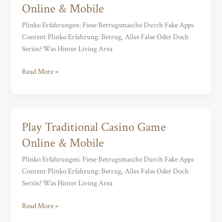
Online & Mobile
Mobile
Plinko Erfahrungen: Fiese Betrugsmasche Durch Fake Apps
Content Plinko Erfahrung: Betrug, Alles False Oder Doch
Seriös? Was Hinter Living Area
Play
Read More »
Traditional
Casino
Game
Online
Play Traditional Casino Game
&
Online & Mobile
Mobile
Plinko Erfahrungen: Fiese Betrugsmasche Durch Fake Apps
Content Plinko Erfahrung: Betrug, Alles False Oder Doch
Seriös? Was Hinter Living Area
Play
Read More »
Traditional