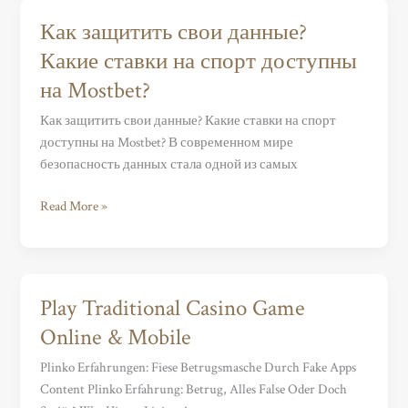
Какие
Как защитить свои данные?
ставки
Какие ставки на спорт доступны
на
спорт
на Mostbet?
доступны
Как защитить свои данные? Какие ставки на спорт
на
доступны на Mostbet? В современном мире
Mostbet?
безопасность данных стала одной из самых
Как
Read More »
защитить
свои
данные?
Какие
Play Traditional Casino Game
ставки
Online & Mobile
на
спорт
Plinko Erfahrungen: Fiese Betrugsmasche Durch Fake Apps
доступны
Content Plinko Erfahrung: Betrug, Alles False Oder Doch
на