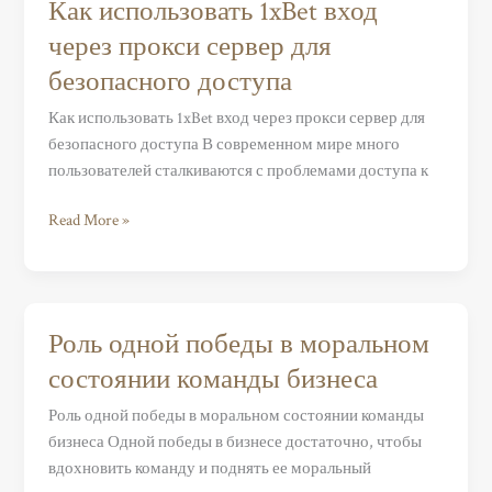
Как использовать 1xBet вход
the
через прокси сервер для
Canada
Casino
безопасного доступа
Experience
Как использовать 1xBet вход через прокси сервер для
безопасного доступа В современном мире много
пользователей сталкиваются с проблемами доступа к
Как
Read More »
использовать
1xBet
вход
через
Роль одной победы в моральном
прокси
состоянии команды бизнеса
сервер
для
Роль одной победы в моральном состоянии команды
безопасного
бизнеса Одной победы в бизнесе достаточно, чтобы
доступа
вдохновить команду и поднять ее моральный