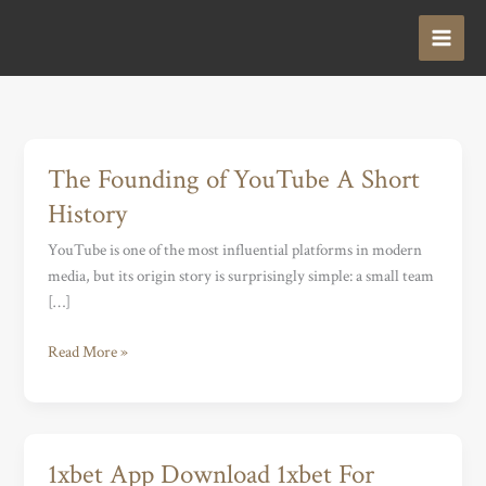
Skip
to
content
The Founding of YouTube A Short
History
YouTube is one of the most influential platforms in modern
media, but its origin story is surprisingly simple: a small team
[…]
The
Read More »
Founding
of
YouTube
A
1xbet App Download 1xbet For
Short