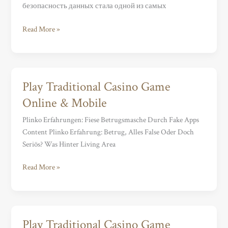
безопасность данных стала одной из самых
Как
Read More »
защитить
свои
данные?
Какие
Play Traditional Casino Game
ставки
Online & Mobile
на
спорт
Plinko Erfahrungen: Fiese Betrugsmasche Durch Fake Apps
доступны
Content Plinko Erfahrung: Betrug, Alles False Oder Doch
на
Seriös? Was Hinter Living Area
Mostbet?
Play
Read More »
Traditional
Casino
Game
Online
Play Traditional Casino Game
&