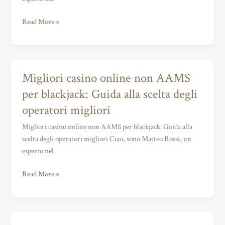
operatori
migliori
Migliori
Read More »
casino
online
non
AAMS
Migliori casino online non AAMS
per
per blackjack: Guida alla scelta degli
blackjack:
Guida
operatori migliori
alla
Migliori casino online non AAMS per blackjack: Guida alla
scelta
scelta degli operatori migliori Ciao, sono Matteo Rossi, un
degli
esperto nel
operatori
migliori
Migliori
Read More »
casino
online
non
AAMS