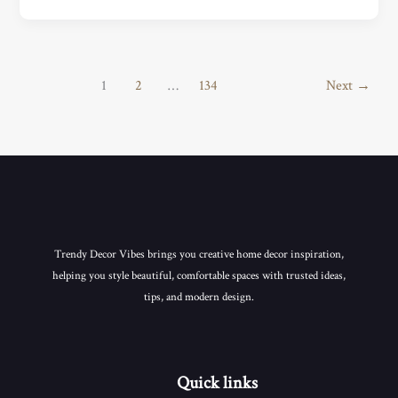
Casino
Game
Online
&
1
2
…
134
Next
→
Mobile
Trendy Decor Vibes brings you creative home decor inspiration,
helping you style beautiful, comfortable spaces with trusted ideas,
tips, and modern design.
Quick links