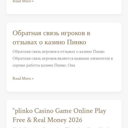
Роль
Read More »
Obtain
одной
победы
в
моральном
Обратная связь игроков в
состоянии
отзывах о казино Пинко
команды
бизнеса
Обратная связь игроков в отзывах о казино Пинко
Обратная связь игроков является важным элементом в
оценке работы казино Пинко. Она
Обратная
Read More »
связь
игроков
в
отзывах
“plinko Casino Game Online Play
о
Free & Real Money 2026
казино
Пинко