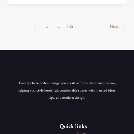
свои
данные?
Какие
ставки
1
2
…
135
Next
→
на
спорт
доступны
на
Mostbet?
Trendy Decor Vibes brings you creative home decor inspiration,
helping you style beautiful, comfortable spaces with trusted ideas,
tips, and modern design.
Quick links
Home