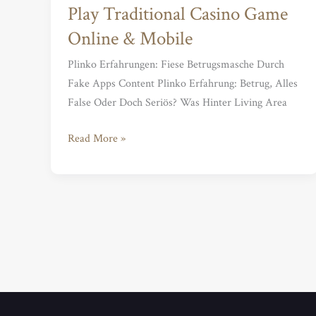
AAMS
Play Traditional Casino Game
per
Online & Mobile
blackjack:
Guida
Plinko Erfahrungen: Fiese Betrugsmasche Durch
alla
Fake Apps Content Plinko Erfahrung: Betrug, Alles
scelta
False Oder Doch Seriös? Was Hinter Living Area
degli
operatori
Play
Read More »
migliori
Traditional
Casino
Game
Online
&
Mobile