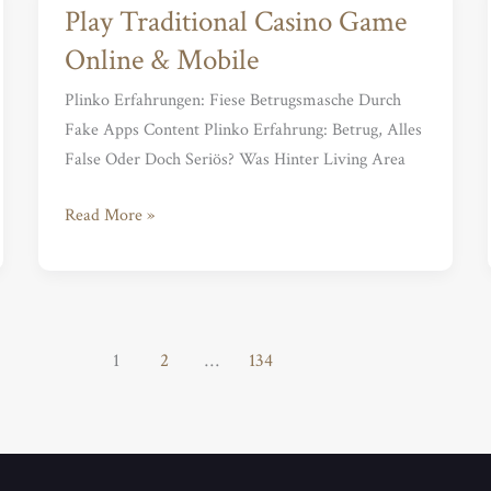
Play Traditional Casino Game
ставки
Online & Mobile
на
спорт
Plinko Erfahrungen: Fiese Betrugsmasche Durch
доступны
Fake Apps Content Plinko Erfahrung: Betrug, Alles
на
False Oder Doch Seriös? Was Hinter Living Area
Mostbet?
Play
Read More »
Traditional
Casino
Game
Online
1
2
…
134
&
Mobile