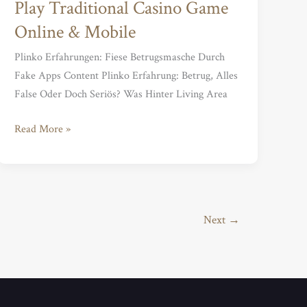
Play Traditional Casino Game
Online & Mobile
Plinko Erfahrungen: Fiese Betrugsmasche Durch
Fake Apps Content Plinko Erfahrung: Betrug, Alles
False Oder Doch Seriös? Was Hinter Living Area
Play
Read More »
Traditional
Casino
Game
Online
Next
→
&
Mobile