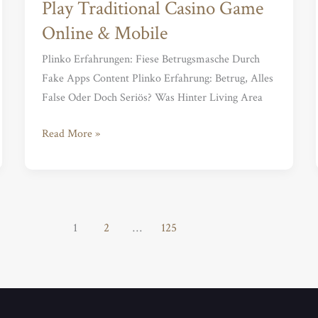
Play Traditional Casino Game
ставки
Online & Mobile
на
спорт
Plinko Erfahrungen: Fiese Betrugsmasche Durch
доступны
Fake Apps Content Plinko Erfahrung: Betrug, Alles
на
False Oder Doch Seriös? Was Hinter Living Area
Mostbet?
Play
Read More »
Traditional
Casino
Game
Online
1
2
…
125
&
Mobile