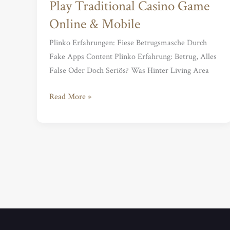
Play Traditional Casino Game
ставки
Online & Mobile
на
спорт
Plinko Erfahrungen: Fiese Betrugsmasche Durch
доступны
Fake Apps Content Plinko Erfahrung: Betrug, Alles
на
False Oder Doch Seriös? Was Hinter Living Area
Mostbet?
Play
Read More »
Traditional
Casino
Game
Online
&
Mobile