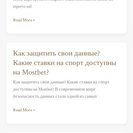
degli
esperto nel
operatori
migliori
Migliori
Read More »
casino
online
non
AAMS
Как защитить свои данные?
per
Какие ставки на спорт доступны
blackjack:
Guida
на Mostbet?
alla
Как защитить свои данные? Какие ставки на спорт
scelta
доступны на Mostbet? В современном мире
degli
безопасность данных стала одной из самых
operatori
migliori
Как
Read More »
защитить
свои
данные?