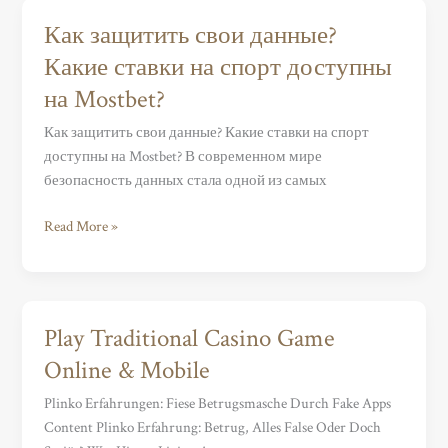
Какие
Как защитить свои данные?
ставки
Какие ставки на спорт доступны
на
спорт
на Mostbet?
доступны
Как защитить свои данные? Какие ставки на спорт
на
доступны на Mostbet? В современном мире
Mostbet?
безопасность данных стала одной из самых
Как
Read More »
защитить
свои
данные?
Какие
Play Traditional Casino Game
ставки
Online & Mobile
на
спорт
Plinko Erfahrungen: Fiese Betrugsmasche Durch Fake Apps
доступны
Content Plinko Erfahrung: Betrug, Alles False Oder Doch
на