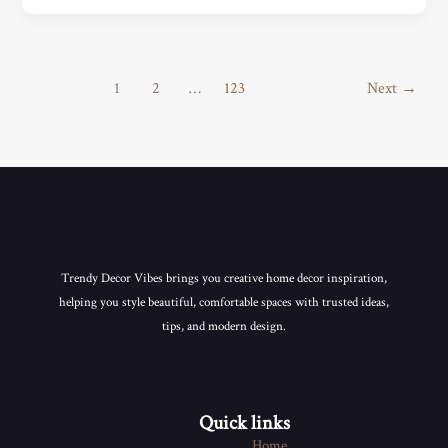
Casino
Game
Online
&
1
2
…
123
Next
→
Mobile
Trendy Decor Vibes brings you creative home decor inspiration,
helping you style beautiful, comfortable spaces with trusted ideas,
tips, and modern design.
Quick links
Home