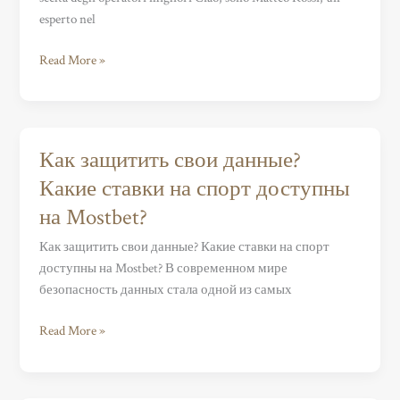
degli
esperto nel
operatori
migliori
Migliori
Read More »
casino
online
non
AAMS
Как защитить свои данные?
per
Какие ставки на спорт доступны
blackjack:
Guida
на Mostbet?
alla
Как защитить свои данные? Какие ставки на спорт
scelta
доступны на Mostbet? В современном мире
degli
безопасность данных стала одной из самых
operatori
migliori
Как
Read More »
защитить
свои
данные?