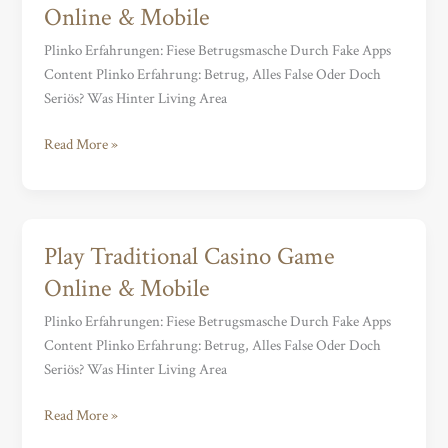
Online & Mobile
Mobile
Plinko Erfahrungen: Fiese Betrugsmasche Durch Fake Apps
Content Plinko Erfahrung: Betrug, Alles False Oder Doch
Seriös? Was Hinter Living Area
Play
Read More »
Traditional
Casino
Game
Online
Play Traditional Casino Game
&
Online & Mobile
Mobile
Plinko Erfahrungen: Fiese Betrugsmasche Durch Fake Apps
Content Plinko Erfahrung: Betrug, Alles False Oder Doch
Seriös? Was Hinter Living Area
Play
Read More »
Traditional