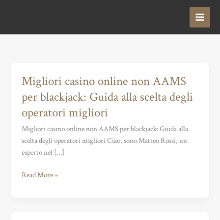
Skip
to
content
Migliori casino online non AAMS
per blackjack: Guida alla scelta degli
operatori migliori
Migliori casino online non AAMS per blackjack: Guida alla
scelta degli operatori migliori Ciao, sono Matteo Rossi, un
esperto nel […]
Migliori
Read More »
casino
online
non