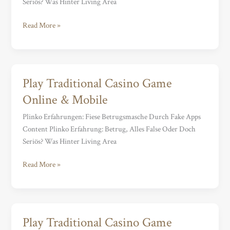
Seriös? Was Hinter Living Area
Mostbet?
Play
Read More »
Traditional
Casino
Game
Online
Play Traditional Casino Game
&
Online & Mobile
Mobile
Plinko Erfahrungen: Fiese Betrugsmasche Durch Fake Apps
Content Plinko Erfahrung: Betrug, Alles False Oder Doch
Seriös? Was Hinter Living Area
Play
Read More »
Traditional
Casino
Game
Online
Play Traditional Casino Game
&