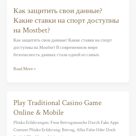
Какие
Как защитить свои данные?
ставки
Какие ставки на спорт доступны
на
спорт
на Mostbet?
доступны
Как защитить свои данные? Какие ставки на спорт
на
доступны на Mostbet? В современном мире
Mostbet?
безопасность данных стала одной из самых
Как
Read More »
защитить
свои
данные?
Какие
Play Traditional Casino Game
ставки
Online & Mobile
на
спорт
Plinko Erfahrungen: Fiese Betrugsmasche Durch Fake Apps
доступны
Content Plinko Erfahrung: Betrug, Alles False Oder Doch
на